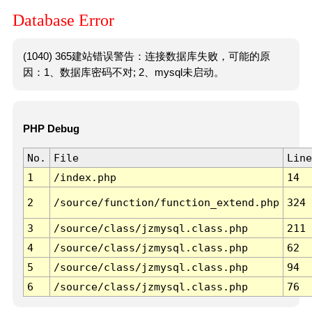
Database Error
(1040) 365建站错误警告：连接数据库失败，可能的原
因：1、数据库密码不对; 2、mysql未启动。
PHP Debug
No.
File
Line
1
/index.php
14
2
/source/function/function_extend.php
324
3
/source/class/jzmysql.class.php
211
4
/source/class/jzmysql.class.php
62
5
/source/class/jzmysql.class.php
94
6
/source/class/jzmysql.class.php
76