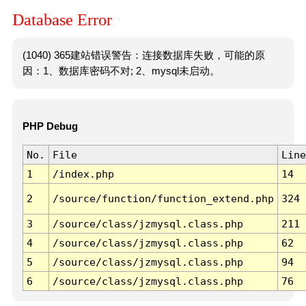
Database Error
(1040) 365建站错误警告：连接数据库失败，可能的原
因：1、数据库密码不对; 2、mysql未启动。
PHP Debug
No.
File
Line
1
/index.php
14
2
/source/function/function_extend.php
324
3
/source/class/jzmysql.class.php
211
4
/source/class/jzmysql.class.php
62
5
/source/class/jzmysql.class.php
94
6
/source/class/jzmysql.class.php
76