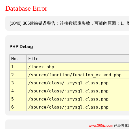
Database Error
(1040) 365建站错误警告：连接数据库失败，可能的原因：1、数
PHP Debug
No.
File
1
/index.php
2
/source/function/function_extend.php
3
/source/class/jzmysql.class.php
4
/source/class/jzmysql.class.php
5
/source/class/jzmysql.class.php
6
/source/class/jzmysql.class.php
www.365jz.com
已经将此