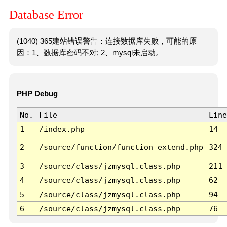
Database Error
(1040) 365建站错误警告：连接数据库失败，可能的原
因：1、数据库密码不对; 2、mysql未启动。
PHP Debug
No.
File
Line
1
/index.php
14
2
/source/function/function_extend.php
324
3
/source/class/jzmysql.class.php
211
4
/source/class/jzmysql.class.php
62
5
/source/class/jzmysql.class.php
94
6
/source/class/jzmysql.class.php
76